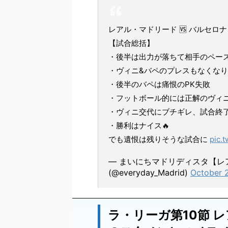
レアル・マドリード 🆚 バルセロナ
【試合総括】
・後半は出力が落ちて相手のペー
・ヴィニ&バペのプレスもなくな
・後半のバペは痛恨のPK失敗
・フットボール的には正解のヴィ
・ヴィニ交代にブチギレ、試合終
・勝利はナイス🔥
でも遺恨は残りそうな試合に
pic.
— まいにちマドリディスタ【レア
(@everyday_Madrid)
October 
ラ・リーガ第10節 レ