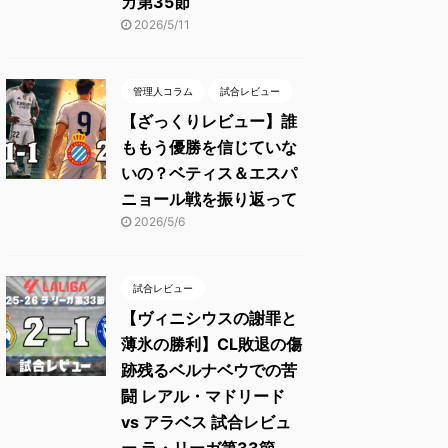
ガ第35節
2026/5/11
管理人コラム
試合レビュー
【ざっくりレビュー】誰
ももう優勝を信じていな
いの？ベティス＆エスパ
ニョール戦を振り返って
2026/5/6
試合レビュー
【ヴィニシウスの謝罪と
薄氷の勝利】CL敗退の傷
跡残るベルナベウでの苦
闘 レアル・マドリード
vs アラベス 試合レビュ