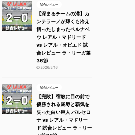
試合レビュー
【深まるチームの溝】カ
ンテラーノが輝くも冷え
切ったしまったベルナベ
ウ レアル・マドリード
vs レアル・オビエド 試
合レビュー ラ・リーガ第
36節
2026/5/16
試合レビュー
【完敗】宿敵に目の前で
優勝される屈辱と覇気を
失った白い巨人 バルセロ
ナ vs レアル・マドリー
ド 試合レビュー ラ・リー