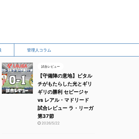
談
管理人コラム
試合レビュー
【守備陣の意地】ピタル
チがもたらした光とギリ
ギリの勝利 セビージャ
vs レアル・マドリード
試合レビュー ラ・リーガ
第37節
2026/5/22