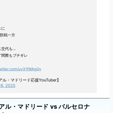
スに
り防戦一方
ニ交代も…
了間際もブチギレ
twitter.com/uy31fWAgQy
ル・マドリード応援YouTuber】
26, 2025
アル・マドリード vs バルセロナ