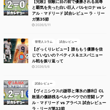
【完敗】宿敵に目の前で優勝される屈辱
と覇気を失った白い巨人 バルセロナ vs レ
アル・マドリード 試合レビュー ラ・リー
ガ第35節
2026/5/11
管理人コラム
試合レビュー
【ざっくりレビュー】誰ももう優勝を信
じていないの？ベティス＆エスパニョー
ル戦を振り返って
2026/5/6
試合レビュー
【ヴィニシウスの謝罪と薄氷の勝利】CL
敗退の傷跡残るベルナベウでの苦闘 レア
ル・マドリード vs アラベス 試合レビュー
ラ・リーガ第33節