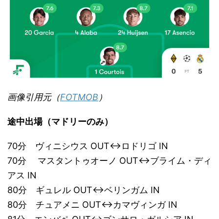
画像引用元（
FOTMOB
）
途中出場（マドリーのみ）
70分 ヴィニシウス OUT↔︎ロドリゴ IN
70分 マスタントゥオーノ OUT↔︎ブライム・ディ
アス IN
80分 ギュレル OUT↔︎ベリンガム IN
80分 チュアメニ OUT↔︎カマヴィンガ IN