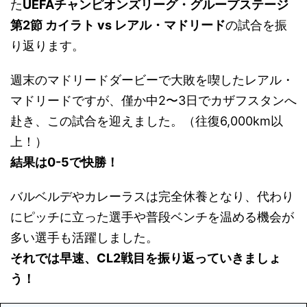
た
UEFAチャンピオンズリーグ・グループステージ
第2節 カイラト
vs
レアル・マドリード
の試合を振
り返ります。
週末のマドリードダービーで大敗を喫したレアル・
マドリードですが、僅か中2〜3日でカザフスタンへ
赴き、この試合を迎えました。（往復6,000km以
上！）
結果は0-5で快勝！
バルベルデやカレーラスは完全休養となり、代わり
にピッチに立った選手や普段ベンチを温める機会が
多い選手も活躍しました。
それでは早速、CL2戦目を振り返っていきましょ
う！