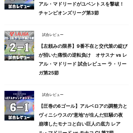
アル・マドリードがユベントスを撃破！
チャンピオンズリーグ第3節
試合レビュー
【左頼みの限界】9番不在と交代策の綻び
が招いた痛恨の逆転負け オサスナ vs レ
アル・マドリード 試合レビュー ラ・リー
ガ第25節
試合レビュー
【圧巻の6ゴール】アルベロアの調整力と
ヴィニシウスの"意地"が生んだ狂騒の夜
崩壊したモナコと白い巨人の底力 レア
ル・マドリード vs モナコ CL第7節