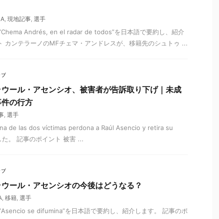
CA
,
現地記事
,
選手
ma Andrés, en el radar de todos”を日本語で要約し、紹介
 カンテラーノのMFチェマ・アンドレスが、移籍先のシュトゥ ...
ラブ
ラウール・アセンシオ、被害者が告訴取り下げ｜未成
事件の行方
事
,
選手
las dos víctimas perdona a Raúl Asencio y retira su
ました。 記事のポイント 被害 ...
ラブ
ラウール・アセンシオの今後はどうなる？
A
,
移籍
,
選手
sencio se difumina”を日本語で要約し、紹介します。 記事のポ