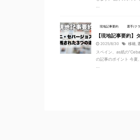
...
現地記事要約
選手/ク
【現地記事要約】
2025/8/30
移籍
,
スペイン、as紙の”Ceball
の記事のポイント 今夏
...