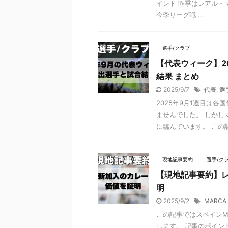
イント 昨季はレアル・
今季リーグ戦 ...
選手/クラブ
【代表ウィーク】2
結果 まとめ
2025/9/7
代表
,
選
2025年9月1週目は
ませんでした。 しかし
に臨んでいます。 この記事
現地記事要約
選手/ク
【現地記事要約】
明
2025/9/2
MARCA
この記事ではスペインMARCA
します。 記事のポイン