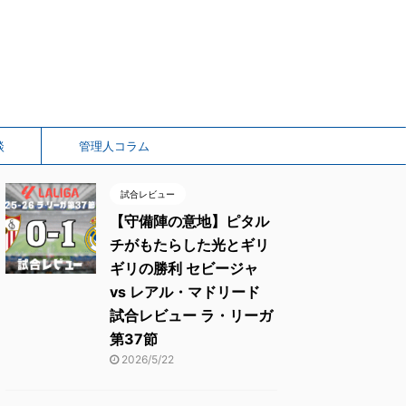
談
管理人コラム
試合レビュー
【守備陣の意地】ピタル
チがもたらした光とギリ
ギリの勝利 セビージャ
vs レアル・マドリード
試合レビュー ラ・リーガ
第37節
2026/5/22