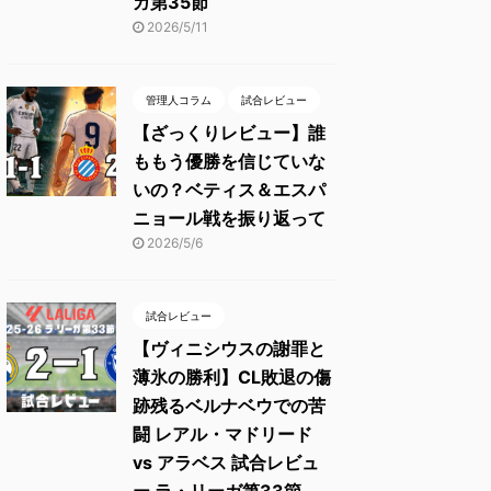
ガ第35節
2026/5/11
管理人コラム
試合レビュー
【ざっくりレビュー】誰
ももう優勝を信じていな
いの？ベティス＆エスパ
ニョール戦を振り返って
2026/5/6
試合レビュー
【ヴィニシウスの謝罪と
薄氷の勝利】CL敗退の傷
跡残るベルナベウでの苦
闘 レアル・マドリード
vs アラベス 試合レビュ