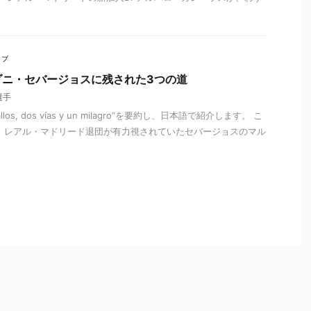
ラブ
ダニ・セバージョスに残された3つの道
選手
os, dos vías y un milagro”を要約し、日本語で紹介します。 こ
、レアル・マドリード退団が有力視されていたセバージョスのマル