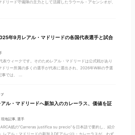
マドリード守備陣の主力として活躍したラウール・アセンシオが、
025年9月レアル・マドリードの各国代表選手と試合
手
各国代表ウィークです。そのためレアル・マドリードは公式戦があり
マドリー所属の多くの選手が代表に選出され、2026年W杯の予選
では、 ...
ラブ
レアル・マドリードへ新加入のカレーラス、価値を証
,
現地記事
,
選手
紙の”Carreras justifica su precio”を日本語で要約し、紹介
ト レアル・マドリードの新加入DFアルバロ・カレーラスが、わず