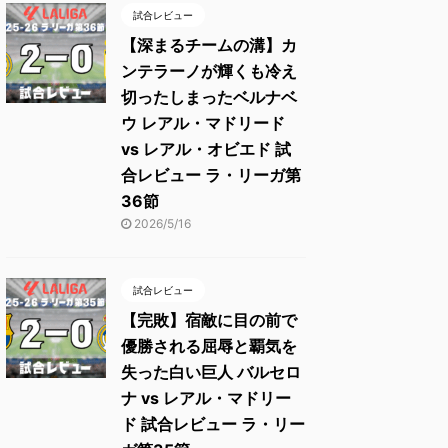
試合レビュー
【深まるチームの溝】カ
ンテラーノが輝くも冷え
切ったしまったベルナベ
ウ レアル・マドリード
vs レアル・オビエド 試
合レビュー ラ・リーガ第
36節
2026/5/16
試合レビュー
【完敗】宿敵に目の前で
優勝される屈辱と覇気を
失った白い巨人 バルセロ
ナ vs レアル・マドリー
ド 試合レビュー ラ・リー