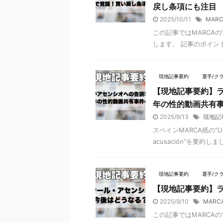
戻し条項にも注目
2025/10/11
MAR
この記事ではMARCAの”Che
します。 記事のポイント
現地記事要約
選手/ク
【現地記事要約】
年の性的動画共有
2025/9/13
現地記
スペインMARCA紙の”Una de 
acusación”を要約し
現地記事要約
選手/ク
【現地記事要約】
2025/9/10
MARC
この記事ではMARCAの”A