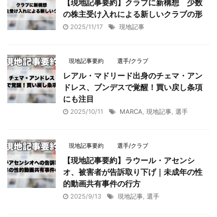
【現地記事要約】クラブに新構想 少数
の株主受け入れによる新しいクラブの形
2025/11/17
現地記事
現地記事要約
選手/クラブ
レアル・マドリード出身のチェマ・アン
ドレス、ブンデスで覚醒！買い戻し条項
にも注目
2025/10/11
MARCA
,
現地記事
,
選手
現地記事要約
選手/クラブ
【現地記事要約】ラウール・アセンシ
オ、被害者が告訴取り下げ｜未成年の性
的動画共有事件の行方
2025/9/13
現地記事
,
選手