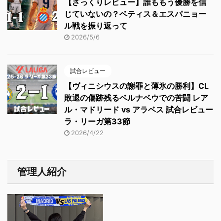
【ざっくりレビュー】誰ももう優勝を信
じていないの？ベティス＆エスパニョー
ル戦を振り返って
2026/5/6
試合レビュー
【ヴィニシウスの謝罪と薄氷の勝利】CL
敗退の傷跡残るベルナベウでの苦闘 レア
ル・マドリード vs アラベス 試合レビュー
ラ・リーガ第33節
2026/4/22
管理人紹介